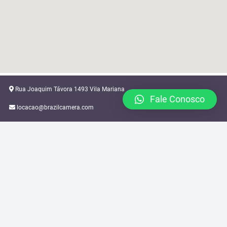
Rua Joaquim Távora 1493 Vila Mariana
Fale Conosco
locacao@brazilcamera.com
11 2387-3082
11 94088-3948
2024 © Brazil Camera Rental