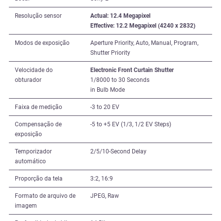
Resolução sensor
Actual: 12.4 Megapixel
Effective: 12.2 Megapixel (4240 x 2832)
Modos de exposição
Aperture Priority, Auto, Manual, Program,
Shutter Priority
Velocidade do
Electronic Front Curtain Shutter
obturador
1/8000 to 30 Seconds
in Bulb Mode
Faixa de medição
-3 to 20 EV
Compensação de
-5 to +5 EV (1/3, 1/2 EV Steps)
exposição
Temporizador
2/5/10-Second Delay
automático
Proporção da tela
3:2, 16:9
Formato de arquivo de
JPEG, Raw
imagem