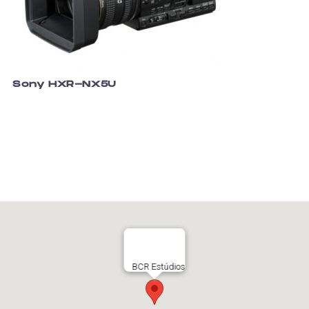
Sony HXR-NX5U
BCR Estúdios