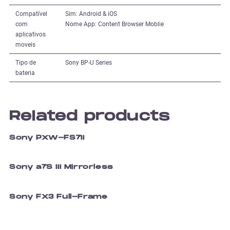
Compatível
Sim: Android & iOS
com
Nome App: Content Browser Moblie
aplicativos
moveis
Tipo de
Sony BP-U Series
bateria
Related products
Sony PXW-FS7II
Sony a7S III Mirrorless
Sony FX3 Full-Frame