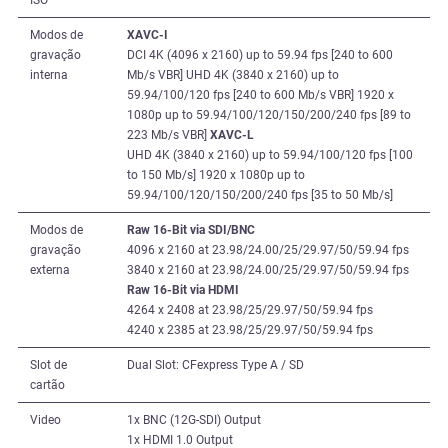
Modos de
XAVC-I
gravação
DCI 4K (4096 x 2160) up to 59.94 fps [240 to 600
interna
Mb/s VBR] UHD 4K (3840 x 2160) up to
59.94/100/120 fps [240 to 600 Mb/s VBR] 1920 x
1080p up to 59.94/100/120/150/200/240 fps [89 to
223 Mb/s VBR]
XAVC-L
UHD 4K (3840 x 2160) up to 59.94/100/120 fps [100
to 150 Mb/s] 1920 x 1080p up to
59.94/100/120/150/200/240 fps [35 to 50 Mb/s]
Modos de
Raw 16-Bit via SDI/BNC
gravação
4096 x 2160 at 23.98/24.00/25/29.97/50/59.94 fps
externa
3840 x 2160 at 23.98/24.00/25/29.97/50/59.94 fps
Raw 16-Bit via HDMI
4264 x 2408 at 23.98/25/29.97/50/59.94 fps
4240 x 2385 at 23.98/25/29.97/50/59.94 fps
Slot de
Dual Slot: CFexpress Type A / SD
cartão
Video
1x BNC (12G-SDI) Output
1x HDMI 1.0 Output