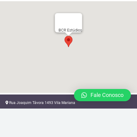
BCR Estúdios
Fale Conosco
Rua Joaquim Távora 1493 Vila Mariana
locacao@brazilcamera.com
11 2387-3082
11 94088-3948