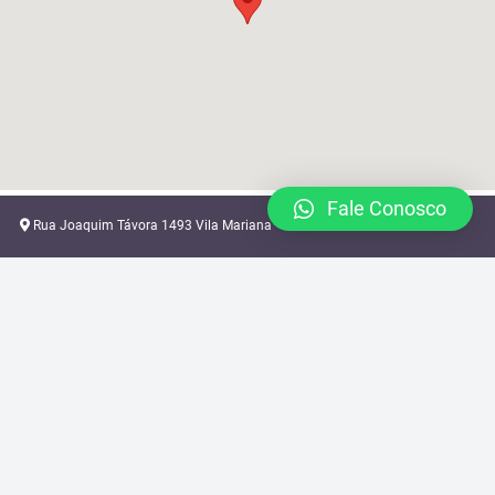
Fale Conosco
Rua Joaquim Távora 1493 Vila Mariana
locacao@brazilcamera.com
11 2387-3082
11 94088-3948