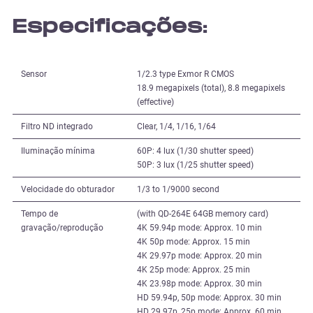
Especificações:
Sensor
1/2.3 type Exmor R CMOS
18.9 megapixels (total), 8.8 megapixels
(effective)
Filtro ND integrado
Clear, 1/4, 1/16, 1/64
Iluminação mínima
60P: 4 lux (1/30 shutter speed)
50P: 3 lux (1/25 shutter speed)
Velocidade do obturador
1/3 to 1/9000 second
Tempo de
(with QD-264E 64GB memory card)
gravação/reprodução
4K 59.94p mode: Approx. 10 min
4K 50p mode: Approx. 15 min
4K 29.97p mode: Approx. 20 min
4K 25p mode: Approx. 25 min
4K 23.98p mode: Approx. 30 min
HD 59.94p, 50p mode: Approx. 30 min
HD 29.97p, 25p mode: Approx. 60 min