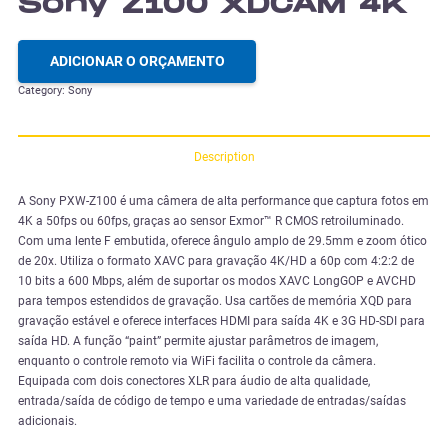
Sony Z100 XDCAM 4K
ADICIONAR O ORÇAMENTO
Category:
Sony
Description
A Sony PXW-Z100 é uma câmera de alta performance que captura fotos em
4K a 50fps ou 60fps, graças ao sensor Exmor™ R CMOS retroiluminado.
Com uma lente F embutida, oferece ângulo amplo de 29.5mm e zoom ótico
de 20x. Utiliza o formato XAVC para gravação 4K/HD a 60p com 4:2:2 de
10 bits a 600 Mbps, além de suportar os modos XAVC LongGOP e AVCHD
para tempos estendidos de gravação. Usa cartões de memória XQD para
gravação estável e oferece interfaces HDMI para saída 4K e 3G HD-SDI para
saída HD. A função “paint” permite ajustar parâmetros de imagem,
enquanto o controle remoto via WiFi facilita o controle da câmera.
Equipada com dois conectores XLR para áudio de alta qualidade,
entrada/saída de código de tempo e uma variedade de entradas/saídas
adicionais.