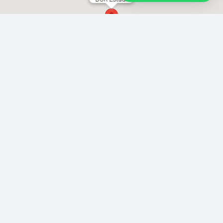
Rua Joaquim Távora 1493 Vila Mariana
locacao@brazilcamera.com
11 2387-3082
11 94088-3948