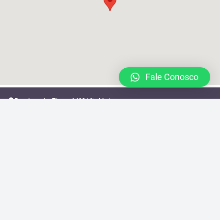
Fale Conosco
Rua Joaquim Távora 1493 Vila Mariana
locacao@brazilcamera.com
11 2387-3082
11 94088-3948