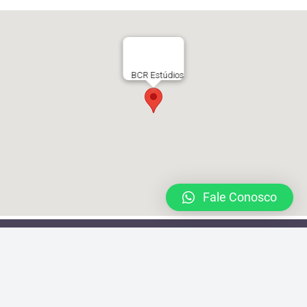
BCR Estúdios
Fale Conosco
Rua Joaquim Távora 1493 Vila Mariana
locacao@brazilcamera.com
11 2387-3082