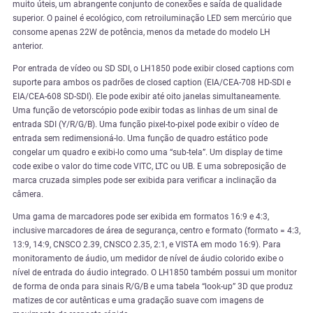
muito úteis, um abrangente conjunto de conexões e saída de qualidade
superior. O painel é ecológico, com retroiluminação LED sem mercúrio que
consome apenas 22W de potência, menos da metade do modelo LH
anterior.
Por entrada de vídeo ou SD SDI, o LH1850 pode exibir closed captions com
suporte para ambos os padrões de closed caption (EIA/CEA-708 HD-SDI e
EIA/CEA-608 SD-SDI). Ele pode exibir até oito janelas simultaneamente.
Uma função de vetorscópio pode exibir todas as linhas de um sinal de
entrada SDI (Y/R/G/B). Uma função pixel-to-pixel pode exibir o vídeo de
entrada sem redimensioná-lo. Uma função de quadro estático pode
congelar um quadro e exibi-lo como uma “sub-tela”. Um display de time
code exibe o valor do time code VITC, LTC ou UB. E uma sobreposição de
marca cruzada simples pode ser exibida para verificar a inclinação da
câmera.
Uma gama de marcadores pode ser exibida em formatos 16:9 e 4:3,
inclusive marcadores de área de segurança, centro e formato (formato = 4:3,
13:9, 14:9, CNSCO 2.39, CNSCO 2.35, 2:1, e VISTA em modo 16:9). Para
monitoramento de áudio, um medidor de nível de áudio colorido exibe o
nível de entrada do áudio integrado. O LH1850 também possui um monitor
de forma de onda para sinais R/G/B e uma tabela “look-up” 3D que produz
matizes de cor autênticas e uma gradação suave com imagens de