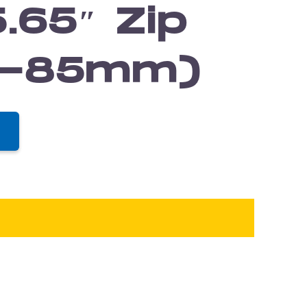
.65″ Zip
0-85mm)