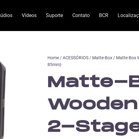
túdios
Vídeos
Suporte
Contato
BCR
Localiza
Home
/
ACESSÓRIOS
/
Matte-Box
/ Matte-Box 
85mm)
Matte-
Wooden
2-Stag