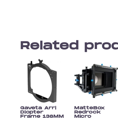
Related pro
Gaveta Arri
MatteBox
Diopter
Redrock
Frame 138MM
Micro