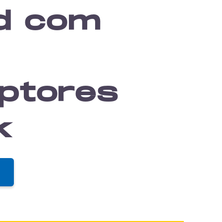
nd com
ptores
k