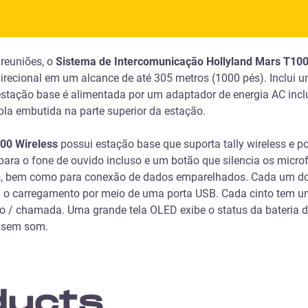
reuniões, o
Sistema de Intercomunicação
Hollyland Mars
T1000
irecional em um alcance de até 305 metros (1000 pés). Inclui u
 estação base é alimentada por um adaptador de energia AC inc
pla embutida na parte superior da estação.
000
Wireless
possui estação base que suporta tally wireless e 
ra o fone de ouvido incluso e um botão que silencia os microf
os, bem como para conexão de dados emparelhados. Cada um dos
orta o carregamento por meio de uma porta USB. Cada cinto te
o / chamada. Uma grande tela OLED exibe o status da bateria do
e sem som.
ducts