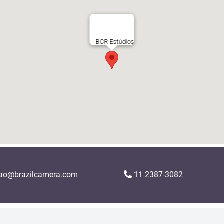
BCR Estúdios
ao@brazilcamera.com
11 2387-3082