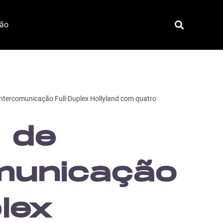
ção
intercomunicação Full-Duplex Hollyland com quatro
 de
municação
lex