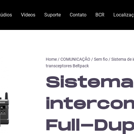
túdios
Vídeos
Suporte
Contato
BCR
Localiza
Home
/
COMUNICAÇÃO
/
Sem fio
/ Sistema de 
transceptores Beltpack
Sistema
interco
Full-Dup