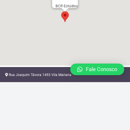
BCR Estúdios
Fale Conosco
Rua Joaquim Távora 1493 Vila Mariana
locacao@brazilcamera.com
11 2387-3082
11 94088-3948