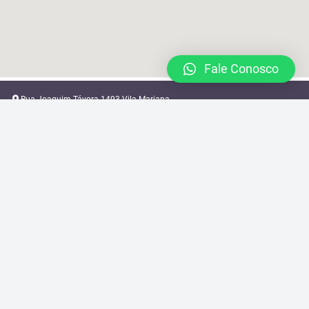
Fale Conosco
Rua Joaquim Távora 1493 Vila Mariana
locacao@brazilcamera.com
11 2387-3082
11 94088-3948
2024 © Brazil Camera Rental