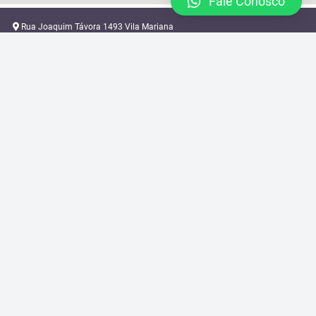
Fale Conosco
Rua Joaquim Távora 1493 Vila Mariana
locacao@brazilcamera.com
11 2387-3082
11 94088-3948
2024 © Brazil Camera Rental