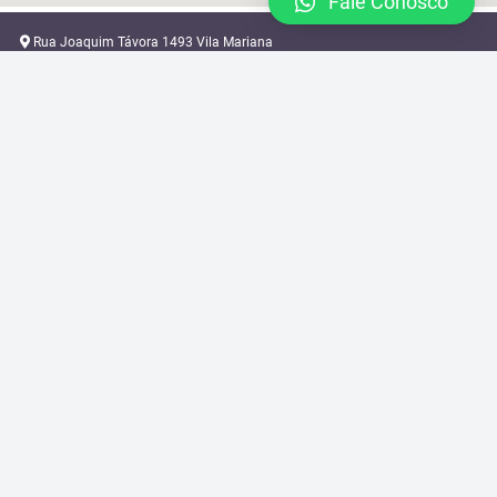
Fale Conosco
Rua Joaquim Távora 1493 Vila Mariana
locacao@brazilcamera.com
11 2387-3082
11 94088-3948
2024 © Brazil Camera Rental