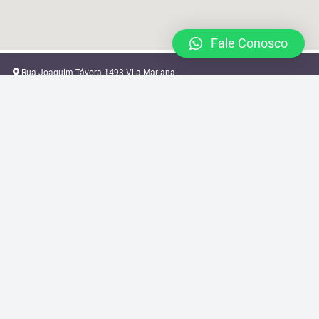
Fale Conosco
Rua Joaquim Távora 1493 Vila Mariana
locacao@brazilcamera.com
11 2387-3082
11 94088-3948
2024 © Brazil Camera Rental