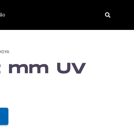
ção
 HOYA
82 mm UV