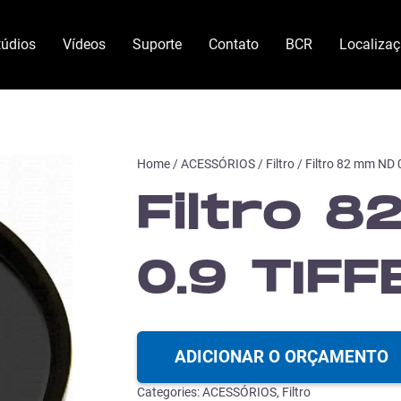
túdios
Vídeos
Suporte
Contato
BCR
Localiza
Home
/
ACESSÓRIOS
/
Filtro
/ Filtro 82 mm ND 
Filtro 
0.9 TIFF
ADICIONAR O ORÇAMENTO
Categories:
ACESSÓRIOS
,
Filtro