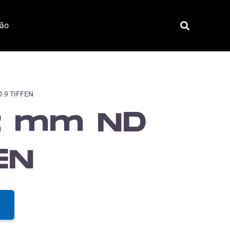
ção
0.9 TIFFEN
82 mm ND
EN