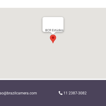
BCR Estúdios
ao@brazilcamera.com
11 2387-3082