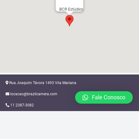
BCR Estúdios
Rua Joaquim Távora 1493 Vila Mariana
locacao@brazilcamera.com
Fale Conosco
11 2387-3082
11 94088-3948