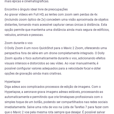
mais épicas e cinematográficas.
Encontre o ângulo ideal livre de preocupações
Ao gravar vídeos em Full HD, as lentes com zoom sem perdas de 4x
(incluindo zoom óptico de 2x) concedem uma visão aproximada de objetos
distantes, tornando mais acessível capturar cenas únicas à distância. Esta
opção permite que mantenha uma distância ainda mais segura de edifícios,
veículos, animais e pessoas.
Zoom durante o voo
O Dolly Zoom é um novo QuickShot para o Mavic 2 Zoom, oferecendo uma
perspectiva fora de série em um drone completamente integrado. O Dolly
Zoom ajusta o foco automaticamente durante o voo, adicionando efeitos
visuais intensos e distorcidos ao seu vídeo. Ao voar manualmente, é
possível configurar valores adequados para a velocidade focal e obter
opções de gravação ainda mais criativas.
Hyperlapse
Diga adeus aos complicados processos de edição de imagens. Com o
Hyperlapse, a aeronave grava imagens aéreas estáveis, processando-as
automaticamente e permitindo que crie timelapses profissionais com o
simples toque de um botão, podendo ser compartilhados nas redes sociais
imediatamente. Salve uma rota de voo na Lista de Tarefas 7 para fazer com
que o Mavic 2 voe pela mesma rota sempre que desejar. É possível salvar