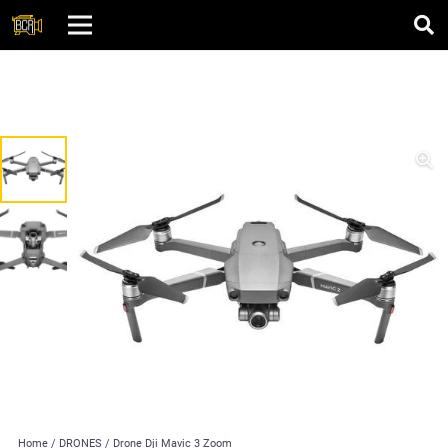
Home
/
DRONES
/ Drone Dji Mavic 3 Zoom