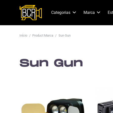
Categorias
Marca
Es
Início
/
Product Marca
/
Sun Gun
Sun Gun